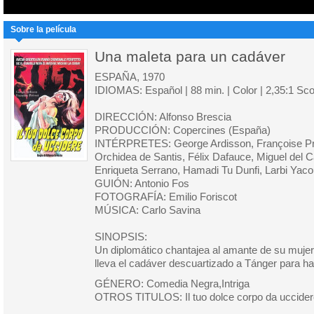
Sobre la película
Una maleta para un cadáver
ESPAÑA, 1970
IDIOMAS: Español | 88 min. | Color | 2,35:1 Sc
DIRECCIÓN: Alfonso Brescia
PRODUCCIÓN: Copercines (España)
INTÉRPRETES: George Ardisson, Françoise Pré
Orchidea de Santis, Félix Dafauce, Miguel del Ca
Enriqueta Serrano, Hamadi Tu Dunfi, Larbi Yaco
GUIÓN: Antonio Fos
FOTOGRAFÍA: Emilio Foriscot
MÚSICA: Carlo Savina
SINOPSIS:
Un diplomático chantajea al amante de su mujer
lleva el cadáver descuartizado a Tánger para h
GÉNERO: Comedia Negra,Intriga
OTROS TITULOS: Il tuo dolce corpo da uccider