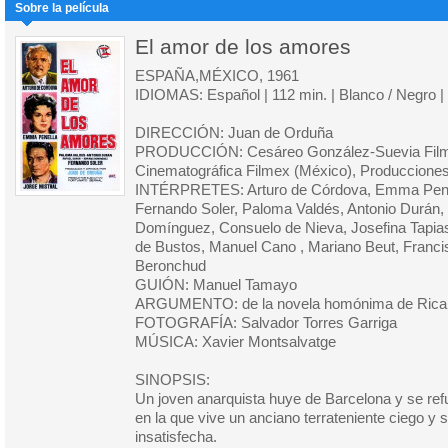
Sobre la película
El amor de los amores
ESPAÑA,MÉXICO, 1961
IDIOMAS: Español | 112 min. | Blanco / Negro 
DIRECCIÓN: Juan de Orduña
PRODUCCIÓN: Cesáreo González-Suevia Film
Cinematográfica Filmex (México), Produccione
INTÉRPRETES: Arturo de Córdova, Emma Penell
Fernando Soler, Paloma Valdés, Antonio Durán,
Domínguez, Consuelo de Nieva, Josefina Tapia
de Bustos, Manuel Cano , Mariano Beut, Franc
Beronchud
GUIÓN: Manuel Tamayo
ARGUMENTO: de la novela homónima de Rica
FOTOGRAFÍA: Salvador Torres Garriga
MÚSICA: Xavier Montsalvatge
SINOPSIS:
Un joven anarquista huye de Barcelona y se ref
en la que vive un anciano terrateniente ciego y 
insatisfecha.