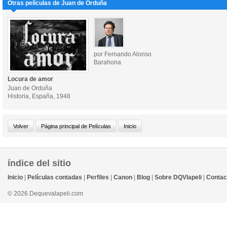
Otras películas de Juan de Orduña
por Fernando Alonso
Barahona
Locura de amor
Juan de Orduña
Historia, España, 1948
índice del sitio
Inicio
|
Películas contadas
|
Perfiles
|
Canon
|
Blog
|
Sobre DQVlapeli
|
Contac
© 2026 Dequevalapeli.com