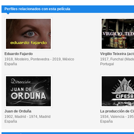
Perfiles relacionados con esta película
Eduardo Fajardo
Virgilio Teixeira (act
1918, Mosteiro, Pontevedra - 2019, México
1917, Funchal (Madei
España
Portugal
Juan de Orduña
La producción de C
1902, Madrid - 1974, Madrid
1934, Valencia - 19
España
España