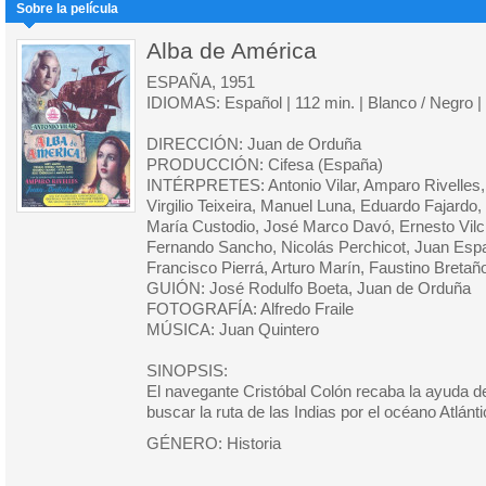
Sobre la película
Alba de América
ESPAÑA, 1951
IDIOMAS: Español | 112 min. | Blanco / Negro |
DIRECCIÓN: Juan de Orduña
PRODUCCIÓN: Cifesa (España)
INTÉRPRETES: Antonio Vilar, Amparo Rivelles,
Virgilio Teixeira, Manuel Luna, Eduardo Fajardo,
María Custodio, José Marco Davó, Ernesto Vilc
Fernando Sancho, Nicolás Perchicot, Juan Espa
Francisco Pierrá, Arturo Marín, Faustino Breta
GUIÓN: José Rodulfo Boeta, Juan de Orduña
FOTOGRAFÍA: Alfredo Fraile
MÚSICA: Juan Quintero
SINOPSIS:
El navegante Cristóbal Colón recaba la ayuda d
buscar la ruta de las Indias por el océano Atlánti
GÉNERO: Historia