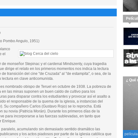
Pelícu
9
o Pombo Angulo, 1951)
olanco
e el
r de monseñor Stepinac y el cardenal Mindszenty, cuya tragedia
e dirige el relato en los primeros momentos nos indica la lectura
e de transición del cine "de Cruzada" al "de estampita", o sea, de la
su lectura en clave anticomunista.
¿ Qué 
es nombrado obispo de Teruel en octubre de 1938. La pobreza de
ja en las minas suponen un buen caldo de cultivo para los
uras para disparar contra los estudiantes y provocar así el asalto a
ido el responsable de la quema de la iglesia, a instancias del
y). Su compañero Carlos (Gustavo Rojo) se lo reprocha. Está
 su novia (Patricia Morán). Durante los primeros días de la
ive para incorporarse a las fuerzas sublevadas, en tanto que
r Enrique.
 en paralelo, acumulando sin demasiado sentido dramático las
ublicanos y los actos piadosos por parte de la iglesia católica que
película