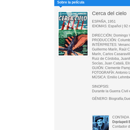
Sobre la película
Cerca del cielo
ESPAÑA, 1951
IDIOMAS: Español | 92 m
DIRECCIÓN: Domingo V
PRODUCCIÓN: Columbu
INTÉRPRETES: Venancio 
Guillermo Marín, Raúl C
Marín, Carlos Casaravil
Ruiz de Córdoba, Juanit
Socías, Juan Catalá, E
GUIÓN: Clemente Pampl
FOTOGRAFÍA: Antonio L.
MÚSICA: Emilio Lehmb
SINOPSIS:
Durante la Guerra Civil 
GÉNERO: Biografía,Guer
CONTADA 
Dqvlapeli 
Contador d