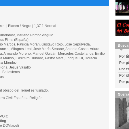
in. | Blanco / Negro | 1,37:1 Normal
iladomat, Mariano Pombo Angulo
s Films (España)
Marcos, Patricia Morán, Gustavo Rojo, José Sepúlveda,
Busca
ancio, Milagros Leal, José María Seoane, Antonio Casas, Arturo
la, Armando Moreno, Manuel Guitián, Mercedes Castellanos, Emilio
Por tí
a Manso, Casimiro Hurtado, Pastor Mata, Enrique Gil, Horacio
lisa Méndez
Por g
ona, Jesús Vasallo
Por c
 Ballesteros
Por i
erg
Por p
el obispo del Teruel es fusilado.
Guerra
ra Civil Española,Religión
POR:
Blog
e DQVlapeli