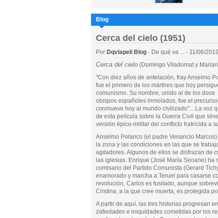
Blog
Cerca del cielo (1951)
Por
Dqvlapeli Blog
- De qué va ... - 11/06/201
Cerca del cielo
(Domingo Viladomat y Marian
"Con diez años de antelación, fray Anselmo P
fue el primero de los mártires que hoy persigu
comunismo. Su nombre, unido al de los doce
obispos españoles inmolados, fue el precurso
conmueve hoy al mundo civilizado"... La voz qu
de esta película sobre la Guerra Civil que sirv
versión épico-militar del conflicto fratricida a 
Anselmo Polanco (el padre Venancio Marcos) 
la zona y las condiciones en las que se traba
agitadores. Algunos de ellos se disfrazan de c
las iglesias. Enrique (José María Seoane) ha s
comisario del Partido Comunista (Gerard Tich
enamorado y marcha a Teruel para casarse con
revolución, Carlos es fusilado, aunque sobrev
Cristina, a la que cree muerta, es protegida po
A partir de aquí, las tres historias progresan
zafiedades e iniquidades cometidas por los rep