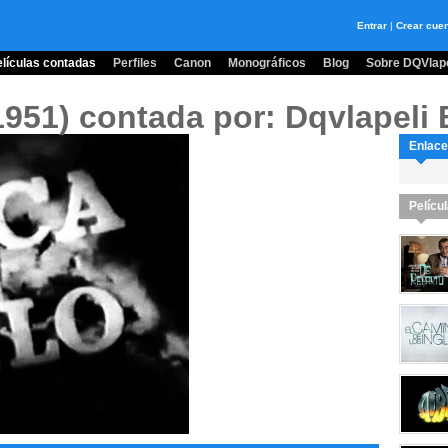
Entrar
|
Crear cue
lículas contadas
Perfiles
Canon
Monográficos
Blog
Sobre DQVlape
(1951)
contada por: Dqvlapeli 
Enlace
Pelícu