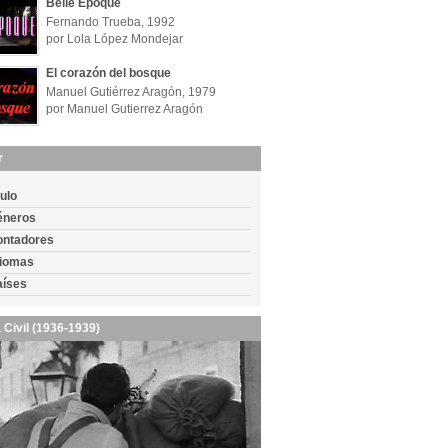
Belle Époque
Fernando Trueba, 1992
por Lola López Mondejar
El corazón del bosque
Manuel Gutiérrez Aragón, 1979
por Manuel Gutierrez Aragón
r
tulo
éneros
ontadores
diomas
aíses
 Civil (1936-1939)