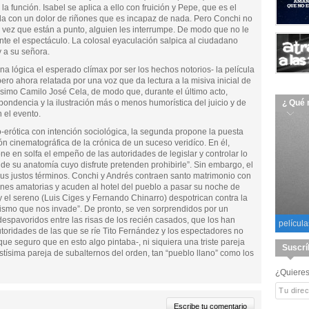
 función. Isabel se aplica a ello con fruición y Pepe, que es el
ada con un dolor de riñones que es incapaz de nada. Pero Conchi no
vez que están a punto, alguien les interrumpe. De modo que no le
te el espectáculo. La colosal eyaculación salpica al ciudadano
y a su señora.
a lógica el esperado clímax por ser los hechos notorios- la película
ro ahora relatada por una voz que da lectura a la misiva inicial de
ísimo Camilo José Cela, de modo que, durante el último acto,
ondencia y la ilustración más o menos humorística del juicio y de
¿ Qué 
 el evento.
o-erótica con intención sociológica, la segunda propone la puesta
 cinematográfica de la crónica de un suceso veridíco. En él,
one en solfa el empeño de las autoridades de legislar y controlar lo
e de su anatomía cuyo disfrute pretenden prohibirle”. Sin embargo, el
sus justos términos. Conchi y Andrés contraen santo matrimonio con
ones amatorias y acuden al hotel del pueblo a pasar su noche de
y el sereno (Luis Ciges y Fernando Chinarro) despotrican contra la
rotismo que nos invade”. De pronto, se ven sorprendidos por un
despavoridos entre las risas de los recién casados, que los han
película
toridades de las que se ríe Tito Fernández y los espectadores no
–que seguro que en esto algo pintaba-, ni siquiera una triste pareja
Suscrí
ísima pareja de subalternos del orden, tan “pueblo llano” como los
¿Quieres