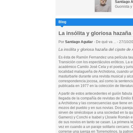
Santiago A
Guonista y 
Blog
La insólita y gloriosa hazaña
Por
Santiago Aguilar
- De qué va ... - 27/10/2
La insólita y gloriosa hazaña del cipote de
Es ésta de Ramón Fernandez una película taut
Transición con los espectáculos eróticos. La
académico Camilo José Cela y el poeta y juris
localidad malagueña de Archidona, cuando una
masturbarle durante una revista musical y alc
correspondencia jocosa, así como la sentenci
publicada en 1977 en la colección de literatura
A partir de estos antecedentes el guión fabula 
llegada de la compañía de revistas de Emilio 
a Archidona y las consecuencias que tiene en
mozos del pueblo y en sus novias. Dos pareja
sirven de sinécdoque a una sociedad en la qu
Gamero) y Conchi e Isabel y (Josele Román e
de sus novios en tanto se casan. La primera le 
vez en cuando a un paraje solitario cercano. 
correrse una juerga en Torremolinos, la patrona