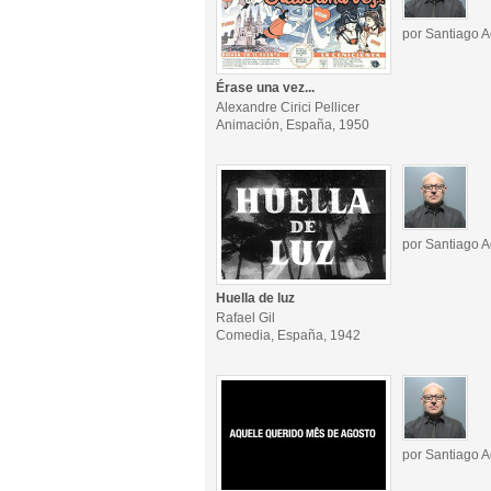
por Santiago A
Érase una vez...
Alexandre Cirici Pellicer
Animación, España, 1950
por Santiago A
Huella de luz
Rafael Gil
Comedia, España, 1942
por Santiago A