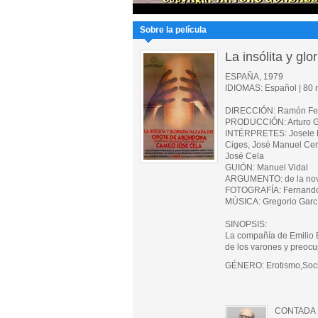
Sobre la película
La insólita y gl
ESPAÑA, 1979
IDIOMAS: Español | 80 m
DIRECCIÓN: Ramón Fe
PRODUCCIÓN: Arturo Go
INTÉRPRETES: Josele Ro
Ciges, José Manuel Cerv
José Cela
GUIÓN: Manuel Vidal
ARGUMENTO: de la nov
FOTOGRAFÍA: Fernando
MÚSICA: Gregorio Garc
SINOPSIS:
La compañía de Emilio E
de los varones y preocu
GÉNERO: Erotismo,Soci
CONTADA 