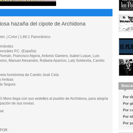
oriosa hazaña del cipote de Archidona
in. | Color | 1,66:1 Panorámico
rnández
nzález P.C. (España)
mán, Francisco Algora, Antonio Gamero, Isabel Luque, Luis
ino, Manuel Alexandre, Rafaela Aparicio, Laly Soldevila, Camilo
ela homónima de Camilo José Cela
 Arribas
ía Segura
Busca
Por tí
l Moro llega con sus vedettes al pueblo de Archidona, para alegría
pación de sus novias.
Por g
Por c
al
Por i
Por p
POR: