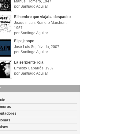
Manuel Romero, 1947
por Santiago Aguilar
El hombre que viajaba despacito
Joaquín Luis Romero Marchent,
1957
por Santiago Aguilar
El pejesapo
José Luis Sepúlveda, 2007
por Santiago Aguilar
La serpiente roja
Ernesto Caparrós, 1937
por Santiago Aguilar
r
tulo
éneros
ontadores
diomas
aíses