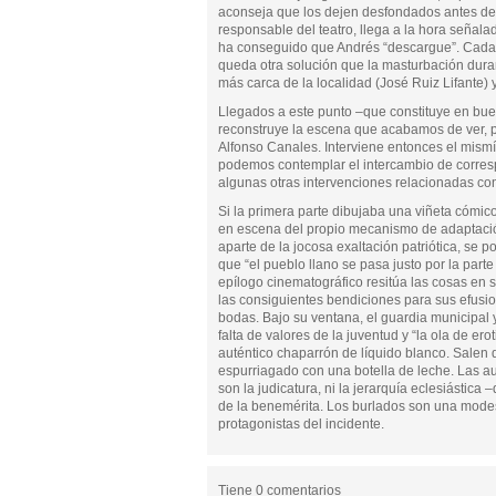
aconseja que los dejen desfondados antes de la
responsable del teatro, llega a la hora señal
ha conseguido que Andrés “descargue”. Cada 
queda otra solución que la masturbación duran
más carca de la localidad (José Ruiz Lifante) 
Llegados a este punto –que constituye en buen
reconstruye la escena que acabamos de ver, pe
Alfonso Canales. Interviene entonces el mism
podemos contemplar el intercambio de corresp
algunas otras intervenciones relacionadas con
Si la primera parte dibujaba una viñeta cómic
en escena del propio mecanismo de adaptación
aparte de la jocosa exaltación patriótica, se p
que “el pueblo llano se pasa justo por la part
epílogo cinematográfico resitúa las cosas en 
las consiguientes bendiciones para sus efusi
bodas. Bajo su ventana, el guardia municipal 
falta de valores de la juventud y “la ola de e
auténtico chaparrón de líquido blanco. Salen 
espurriagado con una botella de leche. Las au
son la judicatura, ni la jerarquía eclesiástica 
de la benemérita. Los burlados son una modest
protagonistas del incidente.
Tiene 0 comentarios