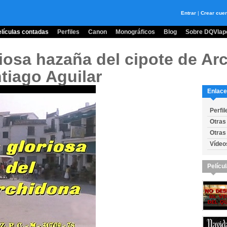
Entrar
|
Crear cue
lículas contadas
Perfiles
Canon
Monográficos
Blog
Sobre DQVlape
riosa hazaña del cipote de Ar
tiago Aguilar
Enlace
Perfil
Otras
Otras
Vídeo
Pelícu