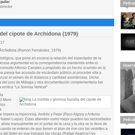
guilar
Pelícu
director
 del cipote de Archidona (1979)
017
 Archidona
(Ramón Fernández, 1979)
ológica, que pone en escena la relación del espectador de la
 excusa argumental es la correspondencia mantenida entre el
Guerra
consulto Alfonso Canales a propósito de un hecho ocurrido en la
 pareja fue acusada de escándalo público al proceder ella a
anzar el semen de él distancia y cantidad asombrosas. Dicha
a del juez de Málaga y otra documentación complementaria fue
 erótica "La Sonrisa Vertical".
la
El Moro
 los
s
e impera la hipocresía. Andrés y Pepe (Paco Algora y Antonio
 Isabel Luque). Éstas atienden como mejor pueden las necesidades
Pelícu
alivia manualmente en el portal de la casa y la otra se lo lleva de
Cuando se enteran de que tienen el plan de irse con las vedettes a
 del taller en que trabajan las chicas (Rafael Aparicio) les