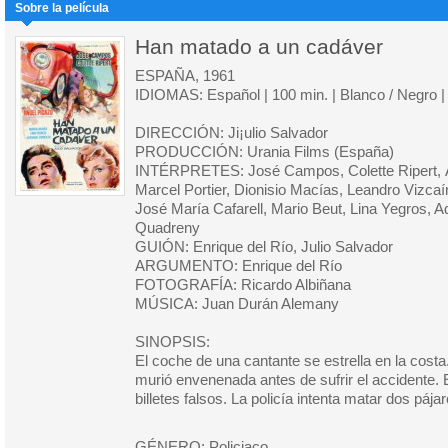
Sobre la película
Han matado a un cadáver
ESPAÑA, 1961
IDIOMAS: Español | 100 min. | Blanco / Negro 
DIRECCIÓN: Ji¡ulio Salvador
PRODUCCIÓN: Urania Films (España)
INTÉRPRETES: José Campos, Colette Ripert, Á
Marcel Portier, Dionisio Macías, Leandro Vizca
José María Cafarell, Mario Beut, Lina Yegros, 
Quadreny
GUIÓN: Enrique del Río, Julio Salvador
ARGUMENTO: Enrique del Río
FOTOGRAFÍA: Ricardo Albiñana
MÚSICA: Juan Durán Alemany
SINOPSIS:
El coche de una cantante se estrella en la costa
murió envenenada antes de sufrir el accidente.
billetes falsos. La policía intenta matar dos pájar
GÉNERO: Policiaco