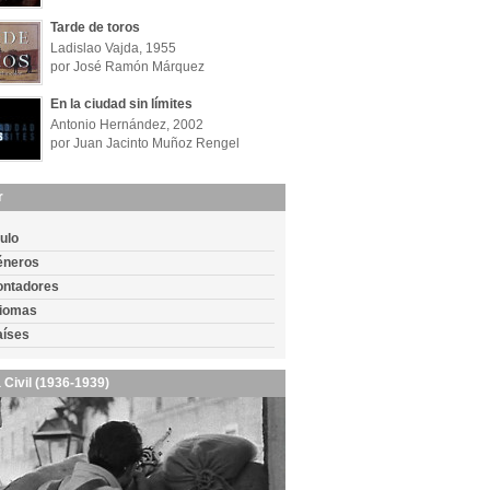
Tarde de toros
Ladislao Vajda, 1955
por José Ramón Márquez
En la ciudad sin límites
Antonio Hernández, 2002
por Juan Jacinto Muñoz Rengel
r
tulo
éneros
ontadores
diomas
aíses
 Civil (1936-1939)