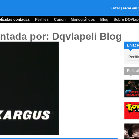
Entrar
|
Crear cue
lículas contadas
Perfiles
Canon
Monográficos
Blog
Sobre DQVlape
ntada por: Dqvlapeli Blog
Enlace
Perfil
Pelícu