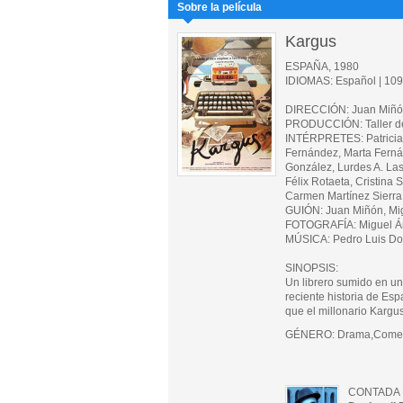
Sobre la película
Kargus
ESPAÑA, 1980
IDIOMAS: Español | 109 
DIRECCIÓN: Juan Miñón,
PRODUCCIÓN: Taller de
INTÉRPRETES: Patricia A
Fernández, Marta Fernán
González, Lurdes A. Las
Félix Rotaeta, Cristina
Carmen Martínez Sierra
GUIÓN: Juan Miñón, Migu
FOTOGRAFÍA: Miguel Áng
MÚSICA: Pedro Luis D
SINOPSIS:
Un librero sumido en una
reciente historia de Esp
que el millonario Kargus
GÉNERO: Drama,Comedi
CONTADA 