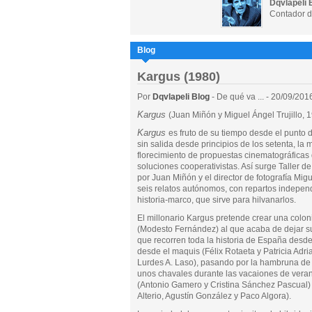
Dqvlapeli 
Contador d
Blog
Kargus (1980)
Por
Dqvlapeli Blog
- De qué va ... - 20/09/201
Kargus
(Juan Miñón y Miguel Ángel Trujillo, 
Kargus
es fruto de su tiempo desde el punto d
sin salida desde principios de los setenta, la
florecimiento de propuestas cinematográficas 
soluciones cooperativistas. Así surge Taller d
por Juan Miñón y el director de fotografía Mig
seis relatos autónomos, con repartos independ
historia-marco, que sirve para hilvanarlos.
El millonario Kargus pretende crear una coloni
(Modesto Fernández) al que acaba de dejar su n
que recorren toda la historia de España desde 
desde el maquis (Félix Rotaeta y Patricia Adr
Lurdes A. Laso), pasando por la hambruna de l
unos chavales durante las vacaiones de verano
(Antonio Gamero y Cristina Sánchez Pascual) 
Alterio, Agustín González y Paco Algora).