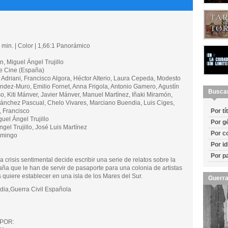
min. | Color | 1,66:1 Panorámico
 Miguel Ángel Trujillo
 Cine (España)
driani, Francisco Algora, Héctor Alterio, Laura Cepeda, Modesto
dez-Muro, Emilio Fornet, Anna Frigola, Antonio Gamero, Agustín
Busca
o, Kiti Mánver, Javier Mánver, Manuel Martínez, Iñaki Miramón,
 Sánchez Pascual, Chelo Vivares, Marciano Buendia, Luis Ciges,
, Francisco
Por tí
el Ángel Trujillo
Por g
el Trujillo, José Luis Martínez
Por c
omingo
Por i
Por p
 crisis sentimental decide escribir una serie de relatos sobre la
aña que le han de servir de pasaporte para una colonia de artistas
 quiere establecer en una isla de los Mares del Sur.
Guerra
a,Guerra Civil Española
POR: