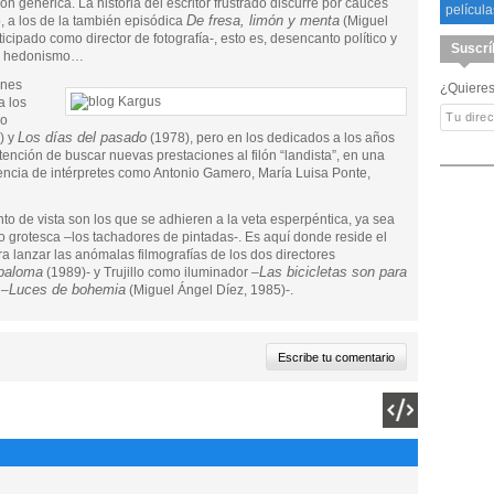
ón genérica. La historia del escritor frustrado discurre por cauces
película
De fresa, limón y menta
, a los de la también episódica
(Miguel
ticipado como director de fotografía-, esto es, desencanto político y
Suscrí
nte hedonismo…
ones
¿Quieres
a los
io
Los días del pasado
) y
(1978), pero en los dedicados a los años
intención de buscar nuevas prestaciones al filón “landista”, en una
sencia de intérpretes como Antonio Gamero, María Luisa Ponte,
to de vista son los que se adhieren a la veta esperpéntica, ya sea
o grotesca –los tachadores de pintadas-. Es aquí donde reside el
ra lanzar las anómalas filmografías de los dos directores
 paloma
Las bicicletas son para
(1989)- y Trujillo como iluminador –
Luces de bohemia
 –
(Miguel Ángel Díez, 1985)-.