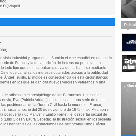
Blog
e DQVlapeli
Pelícu
6
1980)
e vista industrial y argumental. Sumido el cine español en una crisis
 muerte de Franco y la desaparición de la censura propician un
de todo tipo que no encuentran otra vía que articularse mediante
e Cine, que canaliza los ingresos obtenidos gracias a la publicidad
uel Ángel Trujillo. El molde es consecuencia de esta circunstancia:
ientes en los que se dan cita nuevos valores y veteranos, y una
¿ Qué 
a de artistas en el archipiélago de las Baronesas. Un escritor
ovia, Eva (Patricia Adriani), decide escribir una serie de relatos
las postrimerías de la Guerra Civil hasta la muerte de Franco,
iani), hasta la noche del 20 de noviembre de 1975 (Iñaki Miramón y
a posguerra (Kiti Manver y Emilio Fornet), el despertar sexual de
 (Luis Ciges y Laura Cepeda), la frustración sexual en los sesenta
o los habitantes de las catacumbas del tardofranquismo (Héctor