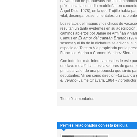
La variedad de propuestas incita a la hibridaci
próximos a la comedia madrileña -en concreto
Ángel Díez, 1978), en la que Trujillo había par
vital, desengaños sentimentales, un incipie
Los relatos del maquis y los chicos de vacaci
resultan un tanto evidentes en su adscripción 
caminos abiertos por Jaime de Armiñán y Mar
El amor del capitán Brando
Camus en
(1974
sesenta y al fin de la dictadura se adivina la 
especie de Tercera Vía propiciada por la pre
Francisco Merino o Carmen Martínez Sierra.
Con todo, los más interesantes desde este pun
en clave metafórica –los cazadores de gatos- 
principal valor de una propuesta que sirvió pa
La blanca
debutantes: Miñón como director –
el verano
(Jaime Chávarri, 1984)- y productor
Tiene 0 comentarios
Perfiles relacionados con esta película