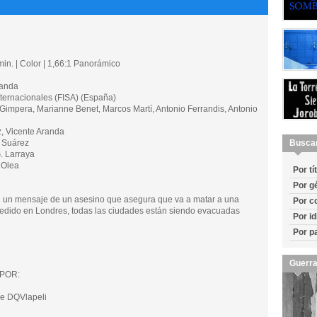
in. | Color | 1,66:1 Panorámico
randa
ernacionales (FISA) (España)
mpera, Marianne Benet, Marcos Martí, Antonio Ferrandis, Antonio
, Vicente Aranda
Suárez
Busca
. Larraya
 Olea
Por tí
Por g
n un mensaje de un asesino que asegura que va a matar a una
Por c
cedido en Londres, todas las ciudades están siendo evacuadas
Por i
Por p
Guerra
POR:
e DQVlapeli