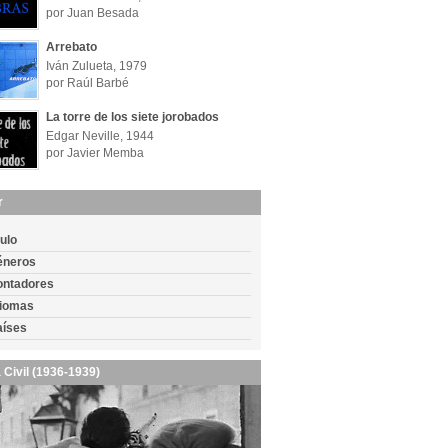
por Juan Besada
Arrebato
Iván Zulueta, 1979
por Raúl Barbé
La torre de los siete jorobados
Edgar Neville, 1944
por Javier Memba
r
tulo
éneros
ontadores
diomas
aíses
 Civil (1936-1939)