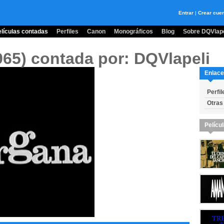
Entrar
|
Crear cue
lículas contadas
Perfiles
Canon
Monográficos
Blog
Sobre DQVlape
965)
contada por: DQVlapeli
Enlace
Perfil
Otras
Pelícu