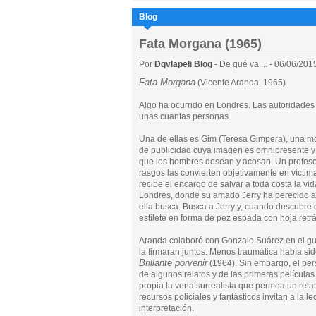
Blog
Fata Morgana (1965)
Por
Dqvlapeli Blog
- De qué va ... - 06/06/201
Fata Morgana
(Vicente Aranda, 1965)
Algo ha ocurrido en Londres. Las autoridad
unas cuantas personas.
Una de ellas es Gim (Teresa Gimpera), una m
de publicidad cuya imagen es omnipresente y 
que los hombres desean y acosan. Un profesor
rasgos las convierten objetivamente en vícti
recibe el encargo de salvar a toda costa la 
Londres, donde su amado Jerry ha perecido a 
ella busca. Busca a Jerry y, cuando descubre 
estilete en forma de pez espada con hoja retrác
Aranda colaboró con Gonzalo Suárez en el gu
la firmaran juntos. Menos traumática había s
Brillante porvenir
(1964). Sin embargo, el per
de algunos relatos y de las primeras películ
propia la vena surrealista que permea un relat
recursos policiales y fantásticos invitan a la 
interpretación.