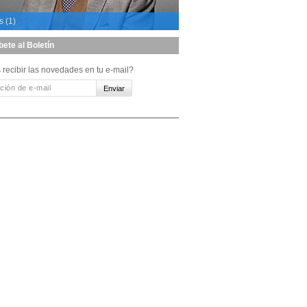
s (1)
bete al Boletín
 recibir las novedades en tu e-mail?