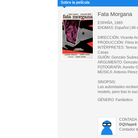
Sobre la película
Fata Morgana
ESPAÑA, 1965
IDIOMAS: Español | 86 m
DIRECCIÓN: Vicente A
PRODUCCIÓN: Films Int
INTÉRPRETES: Teresa Gi
Casas
GUIÓN: Gonzalo Suárez
ARGUMENTO: Gonzalo 
FOTOGRAFÍA: Aurelio G
MÚSICA: Antonio Pérez
SINOPSIS:
Las autoridades recibe
modelo, pero tras lo su
GÉNERO: Fantástico
CONTADA 
DQVlapeli
Contador d