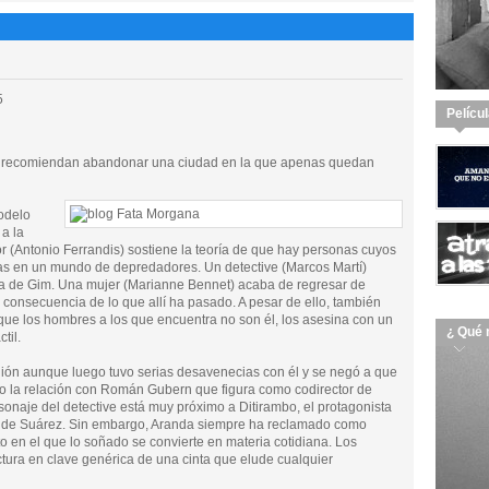
5
Pelícu
es recomiendan abandonar una ciudad en la que apenas quedan
odelo
a la
 (Antonio Ferrandis) sostiene la teoría de que hay personas cuyos
mas en un mundo de depredadores. Un detective (Marcos Martí)
vida de Gim. Una mujer (Marianne Bennet) acaba de regresar de
consecuencia de lo que allí ha pasado. A pesar de ello, también
que los hombres a los que encuentra no son él, los asesina con un
¿ Qué 
til.
ión aunque luego tuvo serias desavenecias con él y se negó a que
ido la relación con Román Gubern que figura como codirector de
sonaje del detective está muy próximo a Ditirambo, el protagonista
as de Suárez. Sin embargo, Aranda siempre ha reclamado como
o en el que lo soñado se convierte en materia cotidiana. Los
lectura en clave genérica de una cinta que elude cualquier