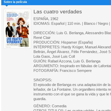
Sobre la película
Las cuatro verdades
ESPAÑA, 1962
IDIOMAS: Español | 110 min. | Blanco / Negro 
DIRECCIÓN: Luis G. Berlanga, Alessandro Blas
René Clair
PRODUCCIÓN: Hispamer (España)
INTÉRPRETES: Hardy Krüger, Manuel Alexandr
Beltrán, Ángel Álvarez, Félix Fernández, José 
Lola Gaos, José Luis Coll
GUIÓN: Rafael Azcona, Luis G. Berlanga
ARGUMENTO: Inspirado en fábulas de Lafonta
FOTOGRAFÍA: Francisco Sempere
SINOPSIS:
El episodio de Berlanga es una adaptación de la
leñador, de La Fontaine. Un organillero intenta r
instrumento con el que se gana la vida y que le 
guardia.
GÉNERO: Comedia
OTROS TITULOS: Les quatre vérités, Le quattro