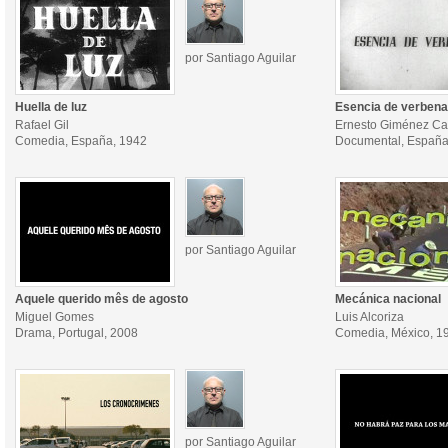
por Santiago Aguilar
Huella de luz
Esencia de verbena
Rafael Gil
Ernesto Giménez Ca
Comedia, España, 1942
Documental, España
por Santiago Aguilar
Aquele querido mês de agosto
Mecánica nacional
Miguel Gomes
Luis Alcoriza
Drama, Portugal, 2008
Comedia, México, 1
por Santiago Aguilar