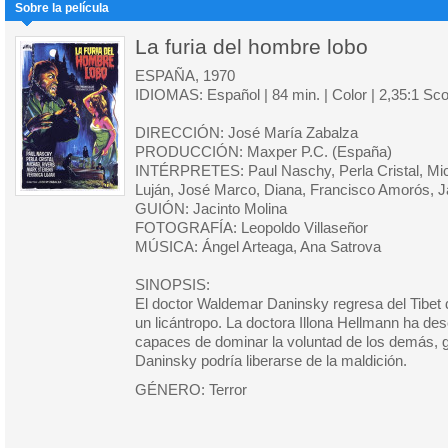
Sobre la película
La furia del hombre lobo
ESPAÑA, 1970
IDIOMAS: Español | 84 min. | Color | 2,35:1 Sc
DIRECCIÓN: José María Zabalza
PRODUCCIÓN: Maxper P.C. (España)
INTÉRPRETES: Paul Naschy, Perla Cristal, Mic
Luján, José Marco, Diana, Francisco Amorós, J
GUIÓN: Jacinto Molina
FOTOGRAFÍA: Leopoldo Villaseñor
MÚSICA: Ángel Arteaga, Ana Satrova
SINOPSIS:
El doctor Waldemar Daninsky regresa del Tibet 
un licántropo. La doctora Illona Hellmann ha de
capaces de dominar la voluntad de los demás, g
Daninsky podría liberarse de la maldición.
GÉNERO: Terror