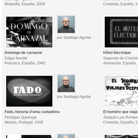
Biografía, España, 2009
Comedia, España, 
por Santiago Aguilar
Domingo de carnaval
Hôtel électrique
Edgar Neville
Segundo de Chomó
Policiaco, España, 1945
Animación, España,
por Santiago Aguilar
Fado, historia d'uma cantadeira
El hombre que viaj
Perdigao Queiroga
Joaquín Luis Romer
Música, Portugal, 1948
Comedia, España, 