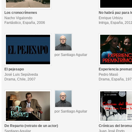
Los cronocrímenes
No habrá paz para 
Nacho Vigalondo
Enrique Urbizu
Fantástico, España, 2006
Intriga, España, 201
por Santiago Aguilar
El pejesapo
Experiencia premat
José Luis Sepúlveda
Pedro Masó
Drama, Chile, 2007
Drama, España, 197
por Santiago Aguilar
De Reparto (retrato de un actor)
Crónicas del bromu
Santiago Aguilar
Juan José Porto