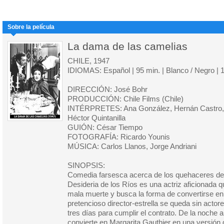
Sobre la película
La dama de las camelias
CHILE, 1947
IDIOMAS: Español | 95 min. | Blanco / Negro | 
DIRECCIÓN: José Bohr
PRODUCCIÓN: Chile Films (Chile)
INTÉRPRETES: Ana González, Hernán Castro, L
Héctor Quintanilla
GUIÓN: César Tiempo
FOTOGRAFÍA: Ricardo Younis
MÚSICA: Carlos Llanos, Jorge Andriani
SINOPSIS:
Comedia farsesca acerca de los quehaceres de
Desideria de los Ríos es una actriz aficionada q
mala muerte y busca la forma de convertirse en 
pretencioso director-estrella se queda sin actor
tres días para cumplir el contrato. De la noche 
convierte en Margarita Gauthier en una versió